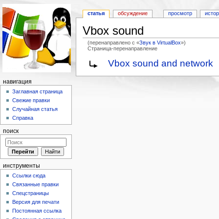
статья
обсуждение
просмотр
исто
Vbox sound
(перенаправлено с «
Звук в VirtualBox
»)
Страница-перенаправление
Перейти к:
навигация
,
поиск
Vbox sound and network
навигация
Заглавная страница
Свежие правки
Случайная статья
Справка
поиск
инструменты
Ссылки сюда
Связанные правки
Спецстраницы
Версия для печати
Постоянная ссылка