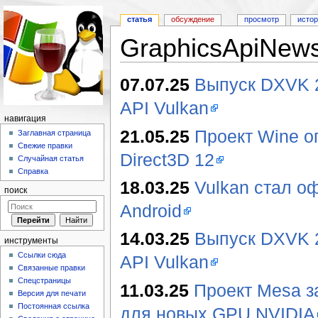
статья
обсуждение
просмотр
исто
GraphicsApiNew
Перейти к:
навигация
,
поиск
07.07.25
Выпуск DXVK 2.
API Vulkan
навигация
21.05.25
Проект Wine о
Заглавная страница
Свежие правки
Direct3D 12
Случайная статья
Справка
18.03.25
Vulkan стал 
поиск
Android
14.03.25
Выпуск DXVK 2.
инструменты
Ссылки сюда
API Vulkan
Связанные правки
Спецстраницы
11.03.25
Проект Mesa з
Версия для печати
Постоянная ссылка
для новых GPU NVIDIA