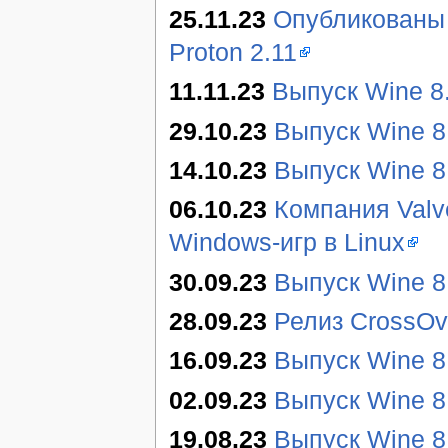
25.11.23
Опубликованы 
Proton 2.11
11.11.23
Выпуск Wine 8
29.10.23
Выпуск Wine 8
14.10.23
Выпуск Wine 8
06.10.23
Компания Valve
Windows-игр в Linux
30.09.23
Выпуск Wine 8.
28.09.23
Релиз CrossOv
16.09.23
Выпуск Wine 8
02.09.23
Выпуск Wine 8.
19.08.23
Выпуск Wine 8