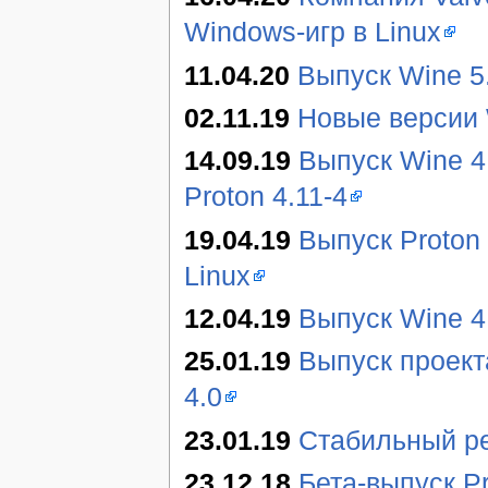
Windows-игр в Linux
11.04.20
Выпуск Wine 5.
02.11.19
Новые версии W
14.09.19
Выпуск Wine 4
Proton 4.11-4
19.04.19
Выпуск Proton 
Linux
12.04.19
Выпуск Wine 4
25.01.19
Выпуск проект
4.0
23.01.19
Стабильный ре
23.12.18
Бета-выпуск Pr