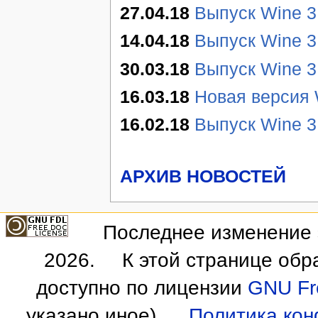
27.04.18
Выпуск Wine 3
14.04.18
Выпуск Wine 3
30.03.18
Выпуск Wine 3
16.03.18
Новая версия 
16.02.18
Выпуск Wine 3
АРХИВ НОВОСТЕЙ
Последнее изменение э
2026.
К этой странице обр
доступно по лицензии
GNU Fre
указано иное).
Политика ко