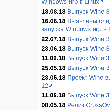
Windows-игр в Linux
18.08.18
Выпуск Wine 3
16.08.18
Выявлены след
запуска Windows игр в 
22.07.18
Выпуск Wine 3
23.06.18
Выпуск Wine 3
11.06.18
Выпуск Wine 3
25.05.18
Выпуск Wine 3
23.05.18
Проект Wine в
12
11.05.18
Выпуск Wine 3
08.05.18
Релиз CrossOv