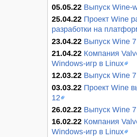
05.05.22
Выпуск Wine-w
25.04.22
Проект Wine р
разработки на платфор
23.04.22
Выпуск Wine 7
21.04.22
Компания Valve
Windows-игр в Linux
12.03.22
Выпуск Wine 7.
03.03.22
Проект Wine в
12
26.02.22
Выпуск Wine 7
16.02.22
Компания Valve
Windows-игр в Linux