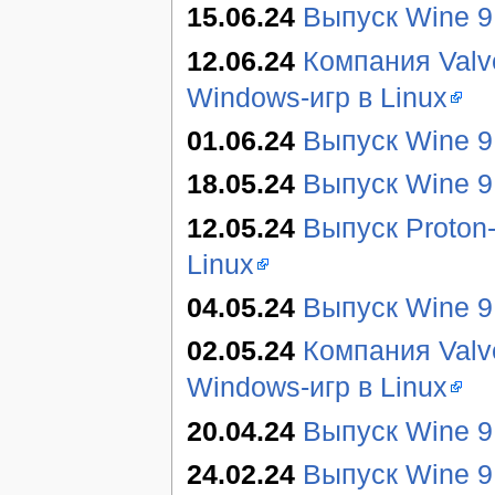
15.06.24
Выпуск Wine 9
12.06.24
Компания Valve
Windows-игр в Linux
01.06.24
Выпуск Wine 9.
18.05.24
Выпуск Wine 9.
12.05.24
Выпуск Proton-
Linux
04.05.24
Выпуск Wine 9.
02.05.24
Компания Valve
Windows-игр в Linux
20.04.24
Выпуск Wine 9
24.02.24
Выпуск Wine 9.