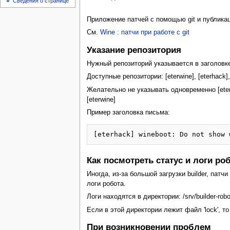
Сведения о странице
Приложение патчей c помощью git и публикац
См.
Wine : патчи при работе с git
Указание репозитория
Нужный репозиторий указывается в заголовке
Доступные репозитории: [eterwine], [eterhack], [e
Желательно не указывать одновременно [eterw
[eterwine]
Пример заголовка письма:
[eterhack] wineboot: Do not show 
Как посмотреть статус и логи ро
Иногда, из-за большой загрузки builder, пат
логи робота.
Логи находятся в директории: /srv/builder-robo
Если в этой директории лежит файл 'lock', 
При возникновении проблем