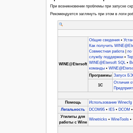
При возникновении проблемы при запуске ск
Рекомендуется заглянуть при этом в логи ро
Общие сведения
•
Уста
Как получить WINE@Ete
Совместная работа
|
по
службу поддержки
•
Те
WINE@Etersoft SQL
•
В
WINE@Etersoft
команды
•
WINE@Etersof
Программы
Запуск БЭ
Отличия о
1C
Предприят
Помощь
Использование Winecfg
Легальность
DCOM95
•
IE5
•
DCOM
Утилиты для
Winetricks
•
WineTools
•
работы с Wine