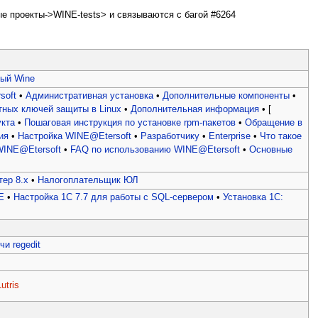
е проекты->WINE-tests> и связываются с багой #6264
ый Wine
soft
•
Административная установка
•
Дополнительные компоненты
•
тных ключей защиты в Linux
•
Дополнительная информация
• [
укта
•
Пошаговая инструкция по установке rpm-пакетов
•
Обращение в
ия
•
Настройка WINE@Etersoft
•
Разработчику
•
Enterprise
•
Что такое
WINE@Etersoft
•
FAQ по использованию WINE@Etersoft
•
Основные
ер 8.x
•
Налогоплательщик ЮЛ
E
•
Настройка 1С 7.7 для работы с SQL-сервером
•
Установка 1С:
и regedit
utris