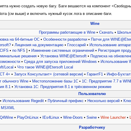
рипта нужно создать новую багу. Баги вешаются на компонент <Свободны
бота (см выше) и включить нужный кусок лога в описание баги.
Wine
Программы работающие в Wine
•
Скачать
•
Школьн
новка на 64-битные ОС
•
Особенности разработки
•
Патчи для WINE@Eter
rsoft?
•
Лицензия на документацию
•
Глоссарий
•
Использование аппара
 CIFS
•
по NFS
] •
Изменение системных ограничений
•
Регистрация прод
рминальные решения
•
Установка WINE@Etersoft
•
Подписка на обновлен
озможности
•
Среда для запуска приложений Windows
•
Использование 
t/Local
•
Что такое WINE@Etersoft Local
СТ 4+
•
Запуск Консультант+ (сетевой версии)
•
ГарантF1
•
Инфо-Бухгалт
т обычного Wine
•
Местоположение базы 1С
•
1C: Предприятие 7.7 в WIN
ия 8.1
•
Установка 1С: Предприятия 8.1 в трёхзвенном режиме
Пользователю
•
Использование Regedit
•
Публичный префикс
•
Несколько версий
•
Ключ
•
MSXML
Q4Wine
•
PlayOnLinux
•
IEs4Linux
•
Wine-Doors
•
Swine
•
Wine Launcher
•
L
Разработчику