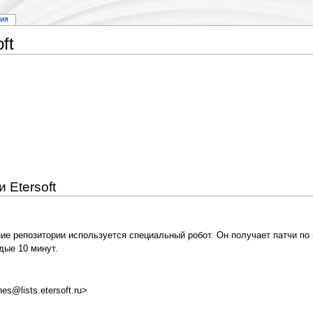
рия
ft
 Etersoft
ие репозитории используется специальный робот. Он получает патчи по п
дые 10 минут.
s@lists.etersoft.ru>