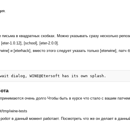
ия.
 письма в квадратных скобках. Можно указывать сразу несколько репоз
ter-1.0.12], [school], [eter-2.0.0].
ine] и [eterhack], вместо этого следует указать только [eterwine], патч
wait dialog, WINE@Etersoft has its own splash.
бота
чи принимаются очень долго Чтобы быть в курсе что стало с вашим патче
t/tmp/wine-tests
то робот в данный момент работает. Посмотреть что же он делает в данн