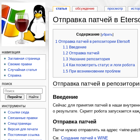
статья
обсуждение
просмотр
исто
Отправка патчей в Eterso
Перейти к:
навигация
,
поиск
Содержание
[
убрать
]
1
Отправка патчей в репозитории Etersoft
1.1
Введение
навигация
1.2
Отправка патчей
Заглавная страница
1.3
Указание репозитория
Свежие правки
1.4
Как посмотреть статус и логи робота
Случайная статья
1.5
При возникновении проблем
Справка
Отправка патчей в репозитории
поиск
Введение
Сейчас для принятия патчей в наши внутренн
инструменты
о результате. Скрипт робота запускается каж
Ссылки сюда
Связанные правки
Отправка патчей
Спецстраницы
Версия для печати
Патчи нужно отправлять на адрес <wine-patche
Постоянная ссылка
См.
Создание патчей к WINE