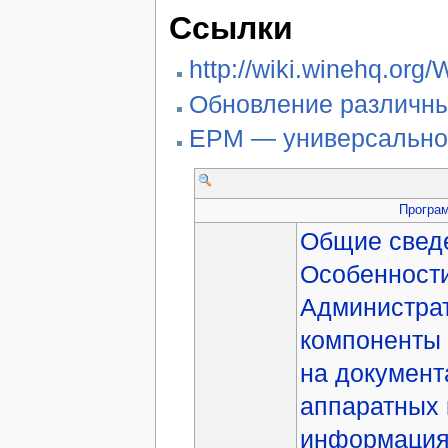
Ссылки
http://wiki.winehq.org
Обновление различны
EPM — универсальное
Програ
Общие свед
Особенности
Администрат
компоненты
на докумен
аппаратных 
информаци