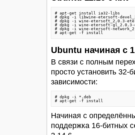
# apt-get install ia32-libs

# dpkg -i libwine-etersoft-devel_
# dpkg -i wine-etersoft_2.0.3-ete
# dpkg -i wine-etersoft-gl_2.0.3-
# dpkg -i wine-etersoft-network_2
Ubuntu начиная с 12
В связи с полным перех
просто установить 32-б
зависимости:
# dpkg -i *.deb

Начиная с определённых
поддержка 16-битных с