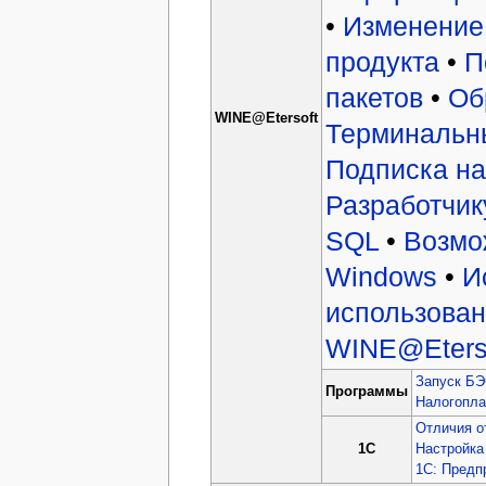
•
Изменение
продукта
•
П
пакетов
•
Об
WINE@Etersoft
Терминальн
Подписка на
Разработчик
SQL
•
Возмо
Windows
•
И
использова
WINE@Eterso
Запуск БЭ
Программы
Налогопл
Отличия о
1C
Настройка
1С: Предп