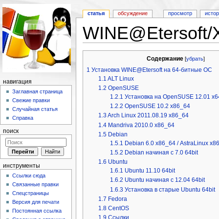
статья
обсуждение
просмотр
исто
WINE@Etersoft/
Перейти к:
навигация
,
поиск
Содержание
[
убрать
]
1
Установка WINE@Etersoft на 64-битные ОС
1.1
ALT Linux
навигация
1.2
OpenSUSE
Заглавная страница
1.2.1
Установка на OpenSUSE 12.01 x6
Свежие правки
1.2.2
OpenSUSE 10.2 x86_64
Случайная статья
1.3
Arch Linux 2011.08.19 x86_64
Справка
1.4
Mandriva 2010.0 x86_64
поиск
1.5
Debian
1.5.1
Debian 6.0 х86_64 / AstraLinux x8
1.5.2
Debian начиная с 7.0 64bit
1.6
Ubuntu
инструменты
1.6.1
Ubuntu 11.10 64bit
Ссылки сюда
1.6.2
Ubuntu начиная с 12.04 64bit
Связанные правки
1.6.3
Установка в старые Ubuntu 64bit
Спецстраницы
1.7
Fedora
Версия для печати
1.8
CentOS
Постоянная ссылка
1.9
Ссылки