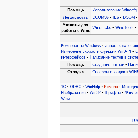
Помощь
Использование Winecfg
Легальность
DCOM95
•
IE5
•
DCOM
Утилиты для
Winetricks
•
WineTools
•
работы с Wine
Компоненты Windows
•
Запрет отключен
Измерение скорости функций WinAPI
•
G
интерфейсов
•
Написание тестов в сист
Помощь
Создание патчей
•
Напи
Отладка
Способы отладки
•
WIN
1C
•
ODBC
•
WinHelp
•
Компас
•
Методик
Изображения
•
Win32
•
Шрифты
•
Файлов
Wine
LU