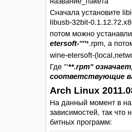
название_пакета
Сначала установите libi
libusb-32bit-0.1.12.72.
потом можно устанавливат
etersoft-''''
*.rpm, а пото
wine-etersoft-(local,networ
Где "'
**.rpm" означае
соответствующие в
Arch Linux 2011.0
На данный момент в на
зависимостей, так что 
битных программ: