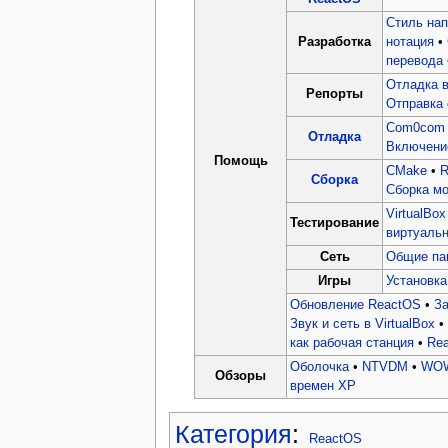
Стиль нап
Разработка
нотация
•
перевода
Отладка в
Репорты
Отправка 
Com0com
Отладка
Включение
Помощь
CMake
•
R
Сборка
Сборка м
VirtualBox
Тестирование
виртуальн
Сеть
Общие па
Игры
Установка
Обновление ReactOS
•
За
Звук и сеть в VirtualBox
•
как рабочая станция
•
Rea
Оболочка
•
NTVDM
•
WO
Обзоры
времен XP
Категория
:
ReactOS