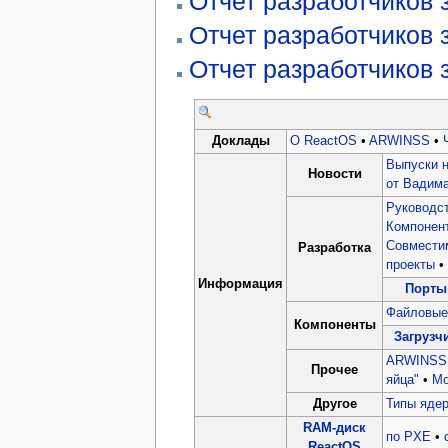
Отчет разработчиков 
Отчет разработчиков 
Отчет разработчиков 
Доклады
О ReactOS
•
ARWINSS
•
Выпуски н
Новости
от Вадима
Руководс
Компонен
Совместим
Разработка
проекты
•
Информация
Порты
Файловые
Компоненты
Загрузч
ARWINSS
Прочее
яйца"
•
Мо
Другое
Типы яде
RAM-диск
по PXE
•
ReactOS