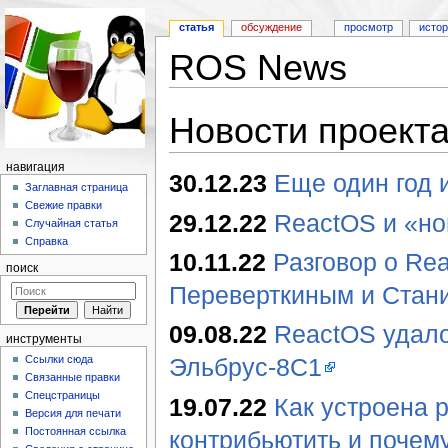
статья
обсуждение
просмотр
исто
ROS News
Перейти к:
навигация
,
поиск
Новости проект
навигация
30.12.23
Еще один год 
Заглавная страница
Свежие правки
29.12.22
ReactOS и «но
Случайная статья
Справка
10.11.22
Разговор о Re
поиск
Переверткиным и Стан
09.08.22
ReactOS удало
инструменты
Ссылки сюда
Эльбрус-8С1
Связанные правки
Спецстраницы
19.07.22
Как устроена 
Версия для печати
Постоянная ссылка
контрибьютить и почему