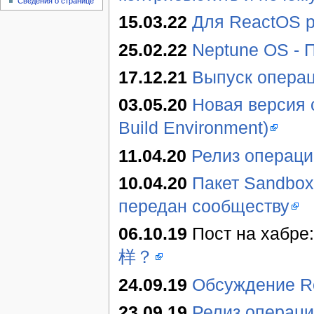
Сведения о странице
15.03.22
Для ReactOS 
25.02.22
Neptune OS - 
17.12.21
Выпуск операц
03.05.20
Новая версия 
Build Environment)
11.04.20
Релиз операци
10.04.20
Пакет Sandbox
передан сообществу
06.10.19
Пост на хабре
样？
24.09.19
Обсуждение Re
23.09.19
Релиз операци