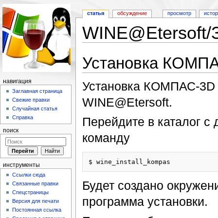
статья
обсуждение
просмотр
исто
WINE@Etersoft/
Перейти к:
навигация
,
поиск
Установка КОМПА
навигация
Установка КОМПАС-3D 
Заглавная страница
WINE@Etersoft.
Свежие правки
Случайная статья
Справка
Перейдите в каталог с
поиск
команду
инструменты
Ссылки сюда
Будет создано окружени
Связанные правки
Спецстраницы
программа установки.
Версия для печати
Постоянная ссылка