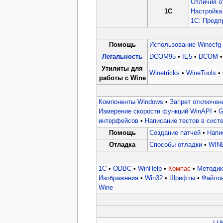
Отличия о
1C
Настройка
1С: Предп
Помощь
Использование Winecfg
Легальность
DCOM95
•
IE5
•
DCOM
Утилиты для
Winetricks
•
WineTools
•
работы с Wine
Компоненты Windows
•
Запрет отключен
Измерение скорости функций WinAPI
•
G
интерфейсов
•
Написание тестов в сист
Помощь
Создание патчей
•
Напи
Отладка
Способы отладки
•
WIN
1C
•
ODBC
•
WinHelp
•
Компас
•
Методик
Изображения
•
Win32
•
Шрифты
•
Файлов
Wine