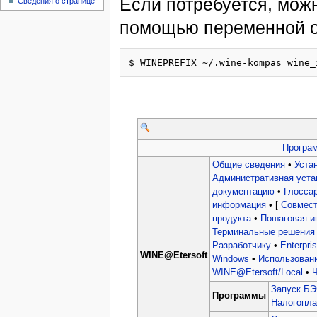
Если потребуется, можн
Сведения о странице
помощью переменной 
Програ
Общие сведения
•
Уста
Административная уста
документацию
•
Глосса
информация
• [
Совмест
продукта
•
Пошаговая ин
Терминальные решения
Разработчику
•
Enterpri
WINE@Etersoft
Windows
•
Использован
WINE@Etersoft/Local
•
Ч
Запуск БЭ
Программы
Налогопл