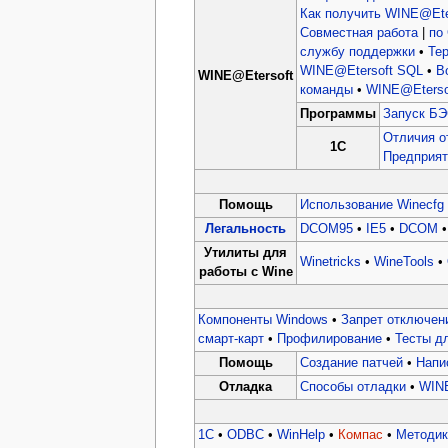
Как получить WINE@Ete
Совместная работа
|
по
службу поддержки
•
Те
WINE@Etersoft SQL
•
В
WINE@Etersoft
команды
•
WINE@Etersof
Программы
Запуск БЭ
Отличия о
1C
Предприят
Помощь
Использование Winecfg
Легальность
DCOM95
•
IE5
•
DCOM
Утилиты для
Winetricks
•
WineTools
•
работы с Wine
Компоненты Windows
•
Запрет отключен
смарт-карт
•
Профилирование
•
Тесты д
Помощь
Создание патчей
•
Напи
Отладка
Способы отладки
•
WIN
1C
•
ODBC
•
WinHelp
•
Компас
•
Методик