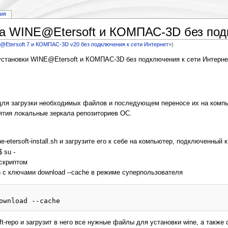
рия
а WINE@Etersoft и КОМПАС-3D без подк
@Etersoft 7 и КОМПАС-3D v20 без подключения к сети Интернет
»)
установки WINE@Etersoft и КОМПАС-3D без подключения к сети Интерне
 для загрузки необходимых файлов и последующем переносе их на компь
ятия локальные зеркала репозиториев ОС.
-etersoft-install.sh и загрузите его к себе на компьютер, подключенный 
 su -
скриптом
l.sh с ключами download --cache в режиме суперпользователя
ft-repo и загрузит в него все нужные файлы для установки wine, а также