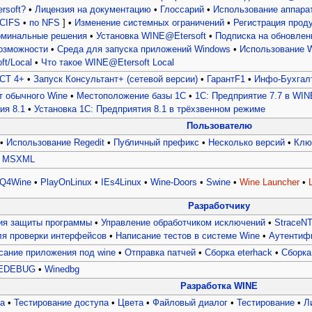
rsoft?
•
Лицензия на документацию
•
Глоссарий
•
Использование аппара
 CIFS
•
по NFS
] •
Изменение системных ограничений
•
Регистрация прод
рминальные решения
•
Установка WINE@Etersoft
•
Подписка на обновлен
озможности
•
Среда для запуска приложений Windows
•
Использование 
t/Local
•
Что такое WINE@Etersoft Local
СТ 4+
•
Запуск Консультант+ (сетевой версии)
•
ГарантF1
•
Инфо-Бухгалт
т обычного Wine
•
Местоположение базы 1С
•
1C: Предприятие 7.7 в WIN
ия 8.1
•
Установка 1С: Предприятия 8.1 в трёхзвенном режиме
Пользователю
•
Использование Regedit
•
Публичный префикс
•
Несколько версий
•
Ключ
•
MSXML
Q4Wine
•
PlayOnLinux
•
IEs4Linux
•
Wine-Doors
•
Swine
•
Wine Launcher
•
L
Разработчику
ия защиты программы
•
Управление обработчиком исключений
•
StraceN
ля проверки интерфейсов
•
Написание тестов в системе Wine
•
Аутентиф
сание приложения под wine
•
Отправка патчей
•
Сборка eterhack
•
Сборка 
EDEBUG
•
Winedbg
Разработка WINE
а
•
Тестирование доступа
•
Цвета
•
Файловый диалог
•
Тестирование
•
Л