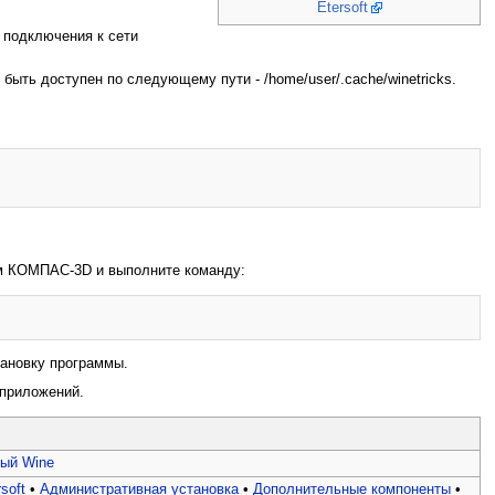
Etersoft
з подключения к сети
ен быть доступен по следующему пути - /home/user/.cache/winetricks.
ом КОМПАС-3D и выполните команду:
тановку программы.
 приложений.
ый Wine
soft
•
Административная установка
•
Дополнительные компоненты
•