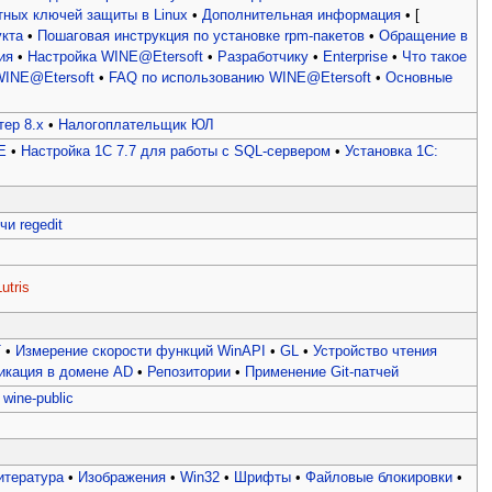
тных ключей защиты в Linux
•
Дополнительная информация
• [
укта
•
Пошаговая инструкция по установке rpm-пакетов
•
Обращение в
ия
•
Настройка WINE@Etersoft
•
Разработчику
•
Enterprise
•
Что такое
WINE@Etersoft
•
FAQ по использованию WINE@Etersoft
•
Основные
ер 8.x
•
Налогоплательщик ЮЛ
E
•
Настройка 1С 7.7 для работы с SQL-сервером
•
Установка 1С:
и regedit
utris
T
•
Измерение скорости функций WinAPI
•
GL
•
Устройство чтения
икация в домене AD
•
Репозитории
•
Применение Git-патчей
wine-public
итература
•
Изображения
•
Win32
•
Шрифты
•
Файловые блокировки
•