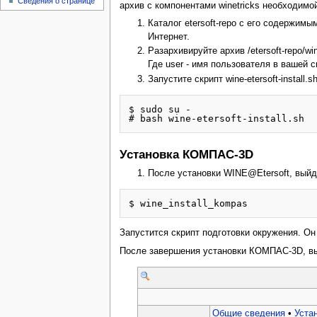
Сведения о странице
архив с компонентами winetricks необходимо
Каталог etersoft-repo с его содержимы
Интернет.
Разархивируйте архив /etersoft-repo/wi
Где user - имя пользователя в вашей 
Запустите скрипт wine-etersoft-install
$ sudo su -

Установка КОМПАС-3D
После установки WINE@Etersoft, выйд
Запустится скрипт подготовки окружения. О
После завершения установки КОМПАС-3D, вы 
Общие сведения
•
Уста