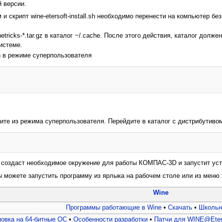
й версии.
м и скрипт wine-etersoft-install.sh необходимо перенести на компьютер бе
netricks-*.tar.gz в каталог ~/.cache. После этого действия, каталог долж
системе.
.sh в режиме суперпользователя
ите из режима суперпользователя. Перейдите в каталог с дистрибутив
н создаст необходимое окружение для работы КОМПАС-3D и запустит ус
можете запустить программу из ярлыка на рабочем столе или из меню
Wine
Программы работающие в Wine
•
Скачать
•
Школьн
новка на 64-битные ОС
•
Особенности разработки
•
Патчи для WINE@Eter