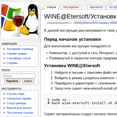
статья
обсуждение
просмотр
исто
WINE@Etersoft/Установк
(перенаправлено с «
WINE@Etersoft/Установка WINE
Перейти к:
навигация
,
поиск
В данной инструкции рассматривается тема 
Перед началом установки
навигация
Для выполнения инструкции понадобятся:
Заглавная страница
Компьютер, с доступом в сеть Интернет,
Свежие правки
Развернутые в закрытом контуре предпри
Случайная статья
Справка
Установка WINE@Etersoft
поиск
Найдите в письме с пакетами файл wine
Войдите в режим суперпользователя: $
Перейдите в директорию с скачанным 
Запустите скрипт wine-etersoft-instal
инструменты
Ссылки сюда
Связанные правки
$ sudo su -

Спецстраницы
Версия для печати
Постоянная ссылка
Скрипт автоматически создаст каталог eterso